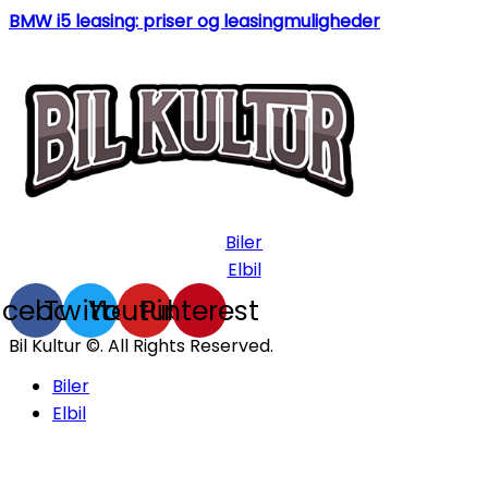
BMW i5 leasing: priser og leasingmuligheder
Biler
Elbil
acebook
Twitter
Youtube
Pinterest
Bil Kultur ©. All Rights Reserved.
Biler
Elbil