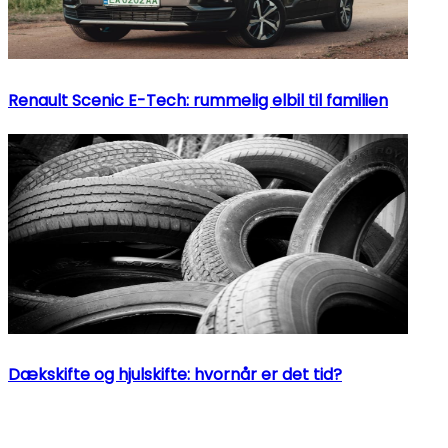
Renault Scenic E-Tech: rummelig elbil til familien
Dækskifte og hjulskifte: hvornår er det tid?