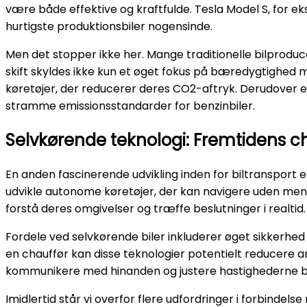
være både effektive og kraftfulde. Tesla Model S, for eks
hurtigste produktionsbiler nogensinde.
Men det stopper ikke her. Mange traditionelle bilprodu
skift skyldes ikke kun et øget fokus på bæredygtighed
køretøjer, der reducerer deres CO2-aftryk. Derudover e
stramme emissionsstandarder for benzinbiler.
Selvkørende teknologi: Fremtidens c
En anden fascinerende udvikling inden for biltransport
udvikle autonome køretøjer, der kan navigere uden menne
forstå deres omgivelser og træffe beslutninger i realtid.
Fordele ved selvkørende biler inkluderer øget sikkerhed
en chauffør kan disse teknologier potentielt reducere an
kommunikere med hinanden og justere hastighederne ba
Imidlertid står vi overfor flere udfordringer i forbind