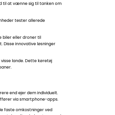
d til at vænne sig til tanken om
omheder tester allerede
iler eller droner til
. Disse innovative løsninger
 visse lande. Dette køretøj
baner.
ere end ejer dem individuelt.
uffører via smartphone-apps.
 de faste omkostninger ved