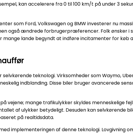
empel, kan accelerere fra 0 til 100 km/t på under 3 sekund
center som Ford, Volkswagen og BMW investerer nu massivt
 men også ændrede forbrugerpræferencer. Folk ønsker i 
r mange lande begyndt at indføre incitamenter for køb af
hauffør
 er selvkørende teknologi. Virksomheder som Waymo, Uber
skelig indblanding. Disse biler bruger avancerede sensore
 på vejene; mange trafikulykker skyldes menneskelige fejl
tallet af ulykker betydeligt. Desuden kan selvkørende bil
seret på realtidsdata.
else med implementeringen af denne teknologi. Lovgivning 