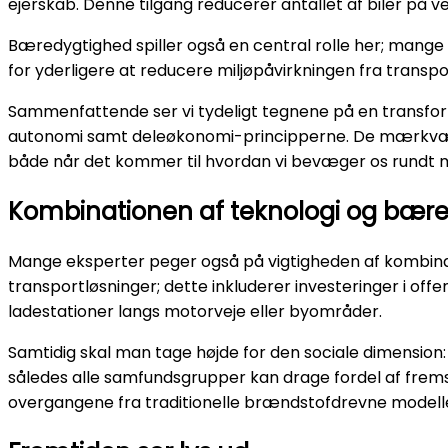
ejerskab. Denne tilgang reducerer antallet af biler på
Bæredygtighed spiller også en central rolle her; mange d
for yderligere at reducere miljøpåvirkningen fra transp
Sammenfattende ser vi tydeligt tegnene på en transform
autonomi samt deleøkonomi-principperne. De mærkværdige 
både når det kommer til hvordan vi bevæger os rundt 
Kombinationen af teknologi og bær
Mange eksperter peger også på vigtigheden af kombin
transportløsninger; dette inkluderer investeringer i offe
ladestationer langs motorveje eller byområder.
Samtidig skal man tage højde for den sociale dimension: 
således alle samfundsgrupper kan drage fordel af frem
overgangene fra traditionelle brændstofdrevne modell