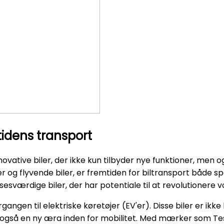
idens transport
innovative biler, der ikke kun tilbyder nye funktioner, me
iler og flyvende biler, er fremtiden for biltransport både
esværdige biler, der har potentiale til at revolutionere 
angen til elektriske køretøjer (EV'er). Disse biler er ikk
så en ny æra inden for mobilitet. Med mærker som Tesla 