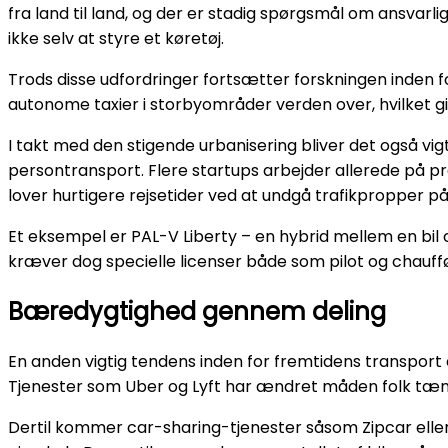
fra land til land, og der er stadig spørgsmål om ansvarli
ikke selv at styre et køretøj.
Trods disse udfordringer fortsætter forskningen inden f
autonome taxier i storbyområder verden over, hvilket giv
I takt med den stigende urbanisering bliver det også vigt
persontransport. Flere startups arbejder allerede på pro
lover hurtigere rejsetider ved at undgå trafikpropper på
Et eksempel er PAL-V Liberty – en hybrid mellem en bil og 
kræver dog specielle licenser både som pilot og chauff
Bæredygtighed gennem deling
En anden vigtig tendens inden for fremtidens transport 
Tjenester som Uber og Lyft har ændret måden folk tænk
Dertil kommer car-sharing-tjenester såsom Zipcar elle