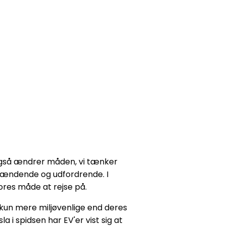
n også ændrer måden, vi tænker
 spændende og udfordrende. I
vores måde at rejse på.
e kun mere miljøvenlige end deres
i spidsen har EV'er vist sig at