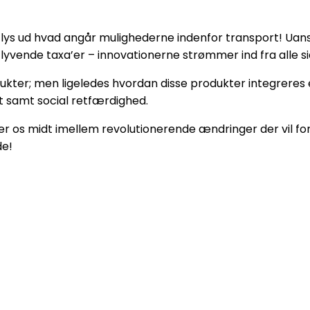
er lys ud hvad angår mulighederne indenfor transport! Uan
flyvende taxa’er – innovationerne strømmer ind fra alle si
ukter; men ligeledes hvordan disse produkter integreres e
 samt social retfærdighed.
der os midt imellem revolutionerende ændringer der vil fo
de!