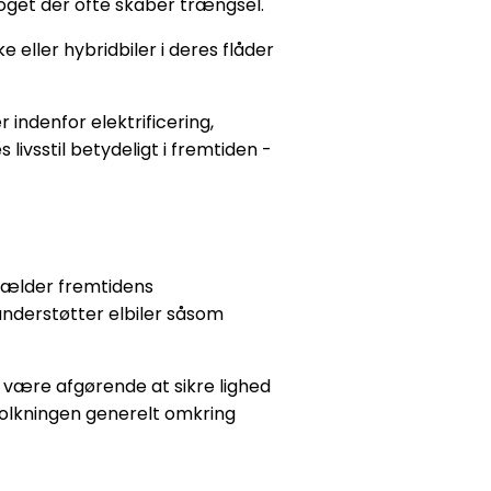
noget der ofte skaber trængsel.
 eller hybridbiler i deres flåder
indenfor elektrificering,
ivsstil betydeligt i fremtiden -
gælder fremtidens
 understøtter elbiler såsom
l være afgørende at sikre lighed
folkningen generelt omkring