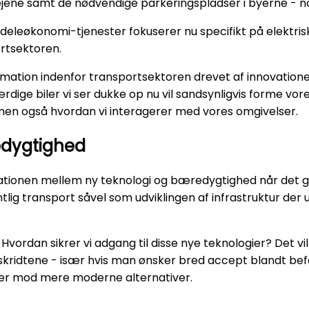
 vejene samt de nødvendige parkeringspladser i byerne - 
eleøkonomi-tjenester fokuserer nu specifikt på elektriske
ortsektoren.
ation indenfor transportsektoren drevet af innovationer 
biler vi ser dukke op nu vil sandsynligvis forme vores l
men også hvordan vi interagerer med vores omgivelser.
edygtighed
ationen mellem ny teknologi og bæredygtighed når det 
ntlig transport såvel som udviklingen af infrastruktur der
Hvordan sikrer vi adgang til disse nye teknologier? Det vi
skridtene - især hvis man ønsker bred accept blandt be
er mod mere moderne alternativer.