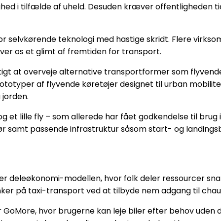
ghed i tilfælde af uheld. Desuden kræver offentligheden ti
or selvkørende teknologi med hastige skridt. Flere virks
er os et glimt af fremtiden for transport.
igt at overveje alternative transportformer som flyvende b
totyper af flyvende køretøjer designet til urban mobilitet
 jorden.
et lille fly – som allerede har fået godkendelse til brug i
ør samt passende infrastruktur såsom start- og landings
er deleøkonomi-modellen, hvor folk deler ressourcer snar
er på taxi-transport ved at tilbyde nem adgang til cha
r GoMore, hvor brugerne kan leje biler efter behov uden