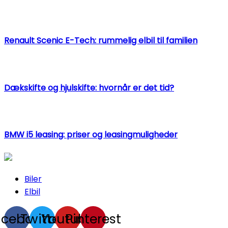
Renault Scenic E-Tech: rummelig elbil til familien
Dækskifte og hjulskifte: hvornår er det tid?
BMW i5 leasing: priser og leasingmuligheder
Biler
Elbil
acebook
Twitter
Youtube
Pinterest