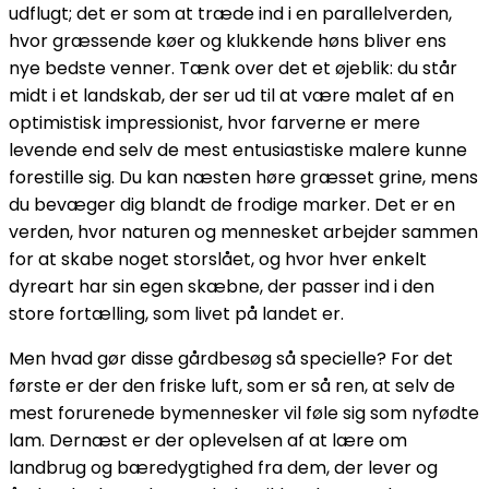
udflugt; det er som at træde ind i en parallelverden,
hvor græssende køer og klukkende høns bliver ens
nye bedste venner. Tænk over det et øjeblik: du står
midt i et landskab, der ser ud til at være malet af en
optimistisk impressionist, hvor farverne er mere
levende end selv de mest entusiastiske malere kunne
forestille sig. Du kan næsten høre græsset grine, mens
du bevæger dig blandt de frodige marker. Det er en
verden, hvor naturen og mennesket arbejder sammen
for at skabe noget storslået, og hvor hver enkelt
dyreart har sin egen skæbne, der passer ind i den
store fortælling, som livet på landet er.
Men hvad gør disse gårdbesøg så specielle? For det
første er der den friske luft, som er så ren, at selv de
mest forurenede bymennesker vil føle sig som nyfødte
lam. Dernæst er der oplevelsen af at lære om
landbrug og bæredygtighed fra dem, der lever og